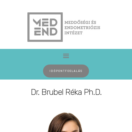
INTÉZETÜNK
SZAKRENDELÉSEK
MEDDŐSÉG
ENDOMETRIÓZIS
GYIK
IDŐPONTFOGLALÁS
ÁRAINK
KAPCSOLAT
Dr. Brubel Réka Ph.D.