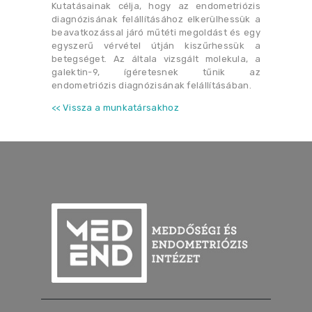
Kutatásainak célja, hogy az endometriózis
diagnózisának felállításához elkerülhessük a
beavatkozással járó műtéti megoldást és egy
egyszerű vérvétel útján kiszűrhessük a
betegséget. Az általa vizsgált molekula, a
galektin-9, ígéretesnek tűnik az
endometriózis diagnózisának felállításában.
<< Vissza a munkatársakhoz