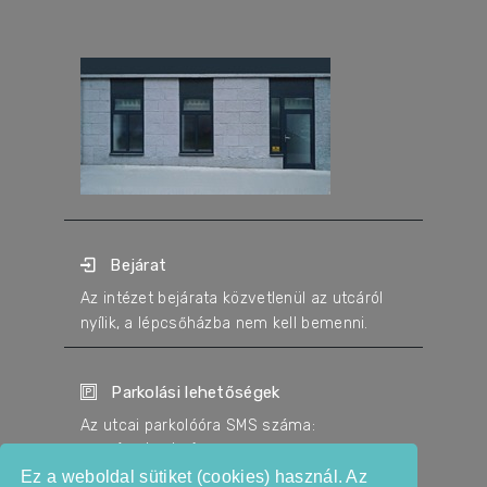
Bejárat
Az intézet bejárata közvetlenül az utcáról
nyílik, a lépcsőházba nem kell bemenni.
Parkolási lehetőségek
Az utcai parkolóóra SMS száma:
+36-(20/30/70)-763-0201
A parkolás díja 600 Ft/óra.
Ez a weboldal sütiket (cookies) használ. Az